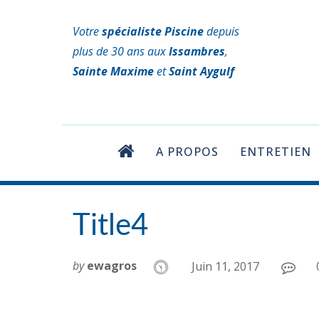
Votre
spécialiste Piscine
depuis
plus de 30 ans aux
Issambres
,
Sainte Maxime
et
Saint Aygulf
A PROPOS
ENTRETIEN
Title4
by
ewagros
Juin 11, 2017