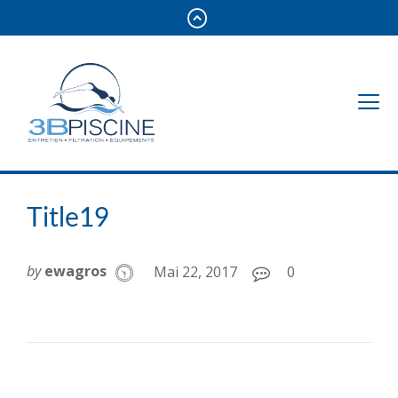
Title19
by
ewagros
Mai 22, 2017
0