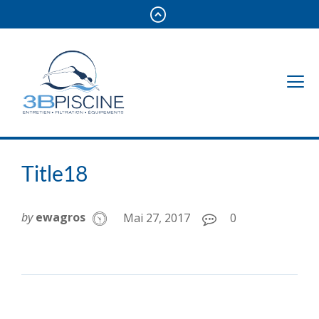
Title18
by
ewagros
Mai 27, 2017
0